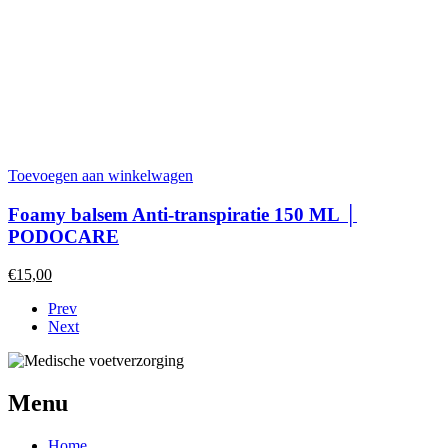
Toevoegen aan winkelwagen
Foamy balsem Anti-transpiratie 150 ML │
PODOCARE
€
15,00
Prev
Next
Menu
Home